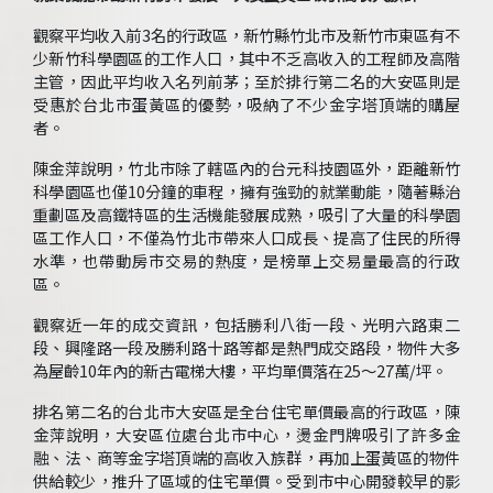
觀察平均收入前3名的行政區，新竹縣竹北市及新竹市東區有不
少新竹科學園區的工作人口，其中不乏高收入的工程師及高階
主管，因此平均收入名列前茅；至於排行第二名的大安區則是
受惠於台北市蛋黃區的優勢，吸納了不少金字塔頂端的購屋
者。
陳金萍說明，竹北市除了轄區內的台元科技園區外，距離新竹
科學園區也僅10分鐘的車程，擁有強勁的就業動能，隨著縣治
重劃區及高鐵特區的生活機能發展成熟，吸引了大量的科學園
區工作人口，不僅為竹北市帶來人口成長、提高了住民的所得
水準，也帶動房市交易的熱度，是榜單上交易量最高的行政
區。
觀察近一年的成交資訊，包括勝利八街一段、光明六路東二
段、興隆路一段及勝利路十路等都是熱門成交路段，物件大多
為屋齡10年內的新古電梯大樓，平均單價落在25～27萬/坪。
排名第二名的台北市大安區是全台住宅單價最高的行政區，陳
金萍說明，大安區位處台北市中心，燙金門牌吸引了許多金
融、法、商等金字塔頂端的高收入族群，再加上蛋黃區的物件
供給較少，推升了區域的住宅單價。受到市中心開發較早的影