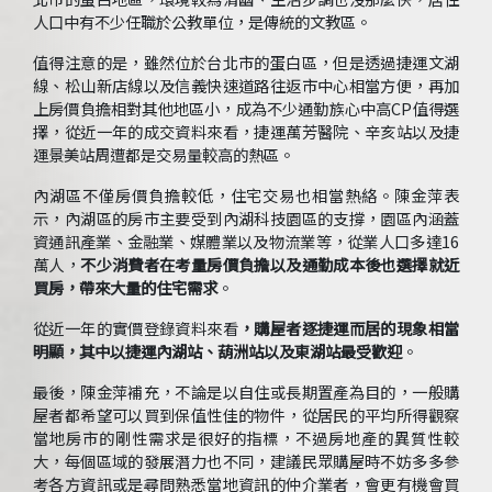
人口中有不少任職於公教單位，是傳統的文教區。
值得注意的是，雖然位於台北市的蛋白區，但是透過捷運文湖
線、松山新店線以及信義快速道路往返市中心相當方便，再加
上房價負擔相對其他地區小，成為不少通勤族心中高CP值得選
擇，從近一年的成交資料來看，捷運萬芳醫院、辛亥站以及捷
運景美站周遭都是交易量較高的熱區。
內湖區不僅房價負擔較低，住宅交易也相當熱絡。陳金萍表
示，內湖區的房市主要受到內湖科技園區的支撐，園區內涵蓋
資通訊產業、金融業、媒體業以及物流業等，從業人口多達16
萬人，
不少消費者在考量房價負擔以及通勤成本後也選擇就近
買房，帶來大量的住宅需求
。
從近一年的實價登錄資料來看
，購屋者逐捷運而居的現象相當
明顯，其中以捷運內湖站、葫洲站以及東湖站最受歡迎
。
最後，陳金萍補充，不論是以自住或長期置產為目的，一般購
屋者都希望可以買到保值性佳的物件，從居民的平均所得觀察
當地房市的剛性需求是很好的指標，不過房地產的異質性較
大，每個區域的發展潛力也不同，建議民眾購屋時不妨多多參
考各方資訊或是尋問熟悉當地資訊的仲介業者，會更有機會買