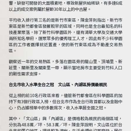
響，缺發可開發的大面積素地，導致新屋供給稀缺，有多達6成
以上的成交案例屬於屋齡30年以上的中古屋。
平均收入排行第三名的是新竹市東區，陳金萍則指出，新竹市
東區是新竹都會區發展較早的區域，同時也是全台最知名的科
技產業聚落，除了新竹科學園區外，還有清華大學及交通大學
兩所知名學府，匯聚眾多的優秀理工人才，因此有不少科學園
區的工作者選擇就近置產，使的新竹東區成為不動產交易熱
區。
觀察近一年的交易熱區，多落在園區旁的龍山里、頂埔里、新
莊里、關新里及關東里一帶，顯示當地房市主要受到竹科人口
的剛性需求支撐。
台北市收入水準全台之冠 文山區、內湖區房價最親民
從上榜的前10名行政區來看，儘管新竹都會區在科學園區的加
持下有3個行政區入榜，但台北市作為全台行政首都以及金融中
心，仍占據榜單中的多數席次，收入水準居全國之冠。
其中，「文山區」與「內湖區」是價格較為親民的兩個區域，
分別為48.8萬／坪、58.3萬／坪。陳金萍說明，文山區位於台
北市的蛋白地區，環境較為清幽、生活步調也沒那麼快，居住