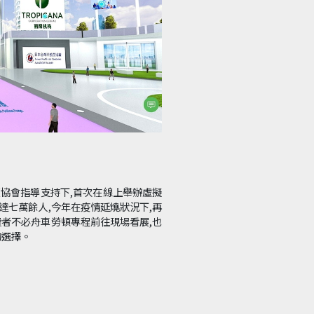
外貿協會指導支持下,首次在線上舉辦虛擬
達七萬餘人,今年在疫情延燒狀況下,再
消費者不必舟車勞頓專程前往現場看展,也
的選擇。