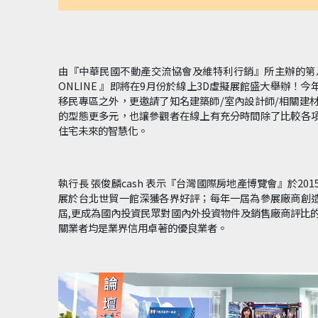
由『中華民國不動產交流協會及維特利行銷』所主辦的第
ONLINE 』即將在9月份於線上3D虛擬展館盛大舉辦！
移民專區之外，更邀請了知名建築師/室內設計師/相關建
的型態更多元，也讓參觀者在線上有充分時間除了比較各
住宅未來的智慧化。
執行長 張俊麟cash 表示『台灣國際房地產博覽會』於2
展於台北世貿一館深獲各界好評；每年一屆為參展廠商創
屆,更成為國內投資民眾對國內外投資物件及銷售廠商評比
關業者均是業界信用卓著的優良業者。