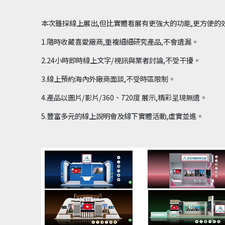
本次雖採線上展出,但比實體看展有更強大的功能,更方便的
1.隨時收藏喜愛廠商,重複細細研究產品,不會遺漏。
2.24小時即時線上文字/視訊與業者討論,不受干擾。
3.線上預約海內外廠商面談,不受時區限制。
4.產品以圖片/影片/360、720度 展示,精彩呈現無遺。
5.豐富多元的線上說明會及線下實體活動,虛實並進。