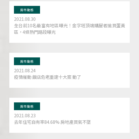
房市動態
2021.08.30
全台前10名最富有地區曝光！金字塔頂端購屋者搶買蛋黃
區，4條熱門路段曝光
房市動態
2021.08.24
疫情催動 飯店危老重建十大案 動了
房市動態
2021.08.23
去年住宅自有率84.68% 房地產買氣不墜