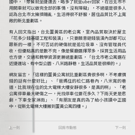
國中，「聚餐就坐捷運去，喝多了就坐uber回家，在台北市不
用開車就可以做完全部的事情，沒有障礙」，不過還是很多人
認為台北市太擁擠雜亂，生活得很不舒服，居住品質比不上寬
敞的新北重劃區。
有人回文指出，台北蛋黃區的老公寓，室內品質取決於屋主
「花多少錢基礎工程和裝潢」，只要願意砸錢裝潢內部都可以
跟新的一樣，不可否認的硬傷就是追垃圾車、沒有管理員代
收，但優點真的是數不完，像是餐廳選擇眾多，採買生活用品
也方便，交通和教學資源更勝過重劃區，「台北市老公寓選在
近捷運站、有中型公園、八米路靜巷，生活品質是很棒的。」
網友留言，「這樣的蛋黃公寓就比重劃區貴很多啊，不考慮價
錢的話有什麼好比」、「爸媽住的松仁路巷內，八米寬的巷
道，比我現在住的北大電梯大樓安靜很多，是真的啊」、「老
公寓停車最大硬傷之一，光找停車位要花多久？下雨天更是悲
劇，下車全家淋雨」、「有朋友是真的為了給小孩讀中正國
中，從新北電梯大樓搬到蛋黃公寓四樓。」
上一則
回房市動態
下一則