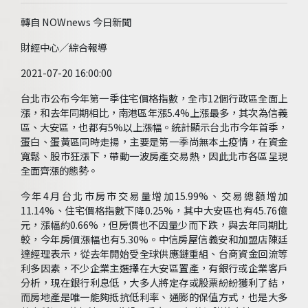
轉自 NOWnews 今日新聞
財經中心／綜合報導
2021-07-20 16:00:00
台北市公布今年第一季住宅價格指數，全市12個行政區全面上
漲，和去年同期相比，南港區年漲5.4%上漲最多，其次為信義
區、大安區，也都有5%以上漲幅。統計顯示台北市今年首季，
蛋白、蛋黃區同時走揚，主要是第一季尚無本土疫情，在資金
寬鬆、股市狂漲下，帶動一波房產交易熱，因此北市各區呈現
全面齊漲的態勢。
今年4月台北市房市交易量增加15.99%、交易總額增加
11.14%、住宅價格指數下降0.25%，其中大安區也有45.76億
元，漲幅約0.66%，但房價也不因量少而下跌，與去年同期比
較，今年房價漲幅也有5.30%。中信房屋信義安和加盟店陳廷
達經理表示，從去年開始受全球供應鏈重組、台商資金回流等
利多因素，不少企業主選擇在大安區置產，有銀行或企業客戶
分析，現在銀行利息低，大多人將定存或股票紛紛獲利了結，
而房地產是唯一能夠抵抗低利率、通膨的保值方式，也是大多