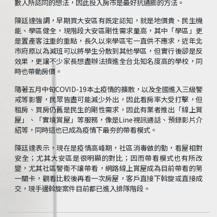
數人所認同的想法，因此投入房市是最好抗通膨的方法。
陳廷達強調，早期買大安區有既定認知，就是地價貴、民生機
能、學區健全，現階段大安區剛性需求量高，其中「學區」更
是置產客注重的重點，長久以來學區宅一直供不應求，近年北
市府原以為減班可以將學生分散到其他學區，但實行後卻是反
效果，更讓不少家長想盡辦法擠進全台北知名度高的學校，同
時也帶動房價。
隨著五月中旬COVID-19本土疫情的擴散，以及全國進入三級警
戒等影響，民眾皆盡可能減少外出，因此看房率大受打擊，但
租房、買房仍舊是民生的剛性需求，因此有業者推出「線上賞
屋」、「實境賞屋」等服務，像是Line視訊通話、預錄影片介
紹等，同時這也已成為疫情下最夯的帶看模式。
陳廷達表示，現在是疫情高峰期，社區消毒做的勤，看屋相對
安全；尤其大安區是很明顯的對比；因而帶看模式也有所改
變，尤其社區警衛不讓帶看，網路線上賞屋成為目前帶看的第
一關卡，觀看比較後再看一次房屋，客戶直接下斡旋或直接成
交，現手邊斡旋案件目前都已進入排隊階段。