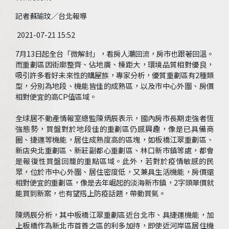
記者蘇瑜玟／台北報導
2021-07-21 15:52
7月13日起全台「微解封」，看房人潮回流，房市也跟著回溫。
而重劃區因街廓整齊、佔地廣、棟距大，環境品質相對優良，
吸引許多看好未來性的購屋族，專家分析，優質重劃區有2種類
型，分別為地段、機能皆佳的成熟區，以及市中心外圍、房價
相對便宜的高CP值區域。
全球居不動產情報室總監陳炳辰表示，國內房市長期走強者恆
強態勢，買盤對於地段佳的重劃區仍感興趣，像是已具備商
圈、捷運等機能，居住成熟度高的區塊，如板橋江翠重劃區、
新店央北重劃區、新莊副都心重劃區、林口新市鎮等處，都會
是報復性買盤回籠的重點區域。此外，若對於疫情敏感的民
眾，位於市中心外圍、居住密度低，又兼具生活機能，房價還
相對便宜的重劃區，像是去年崛起的淡海新市鎮，2字頭單價就
能買到新案，也有望搭上防疫話題，帶動買氣。
陳炳辰分析，其中板橋江翠重劃區近台北市、具捷運機能，加
上板橋作為新北市首善之區的利多加持，即使近河岸區居住機