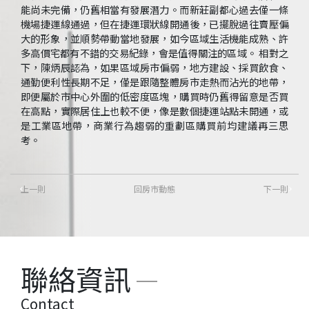
能尚未完備，仍舊相當有發展潛力。而新莊副都心過去僅一條
機場捷運線通過，但在捷運環狀線開通後，已擺脫過往賣壓偏
大的形象，並順勢帶動當地發展，如今區域生活機能成熟、許
多高價宅都有不錯的交易紀錄，會是值得關注的區域。 相對之
下，陳炳辰認為，如果區域房市偏弱，地方建設、採買飲食、
通勤便利性長期不足，僅是跟隨整體房市走熱而沾光的地帶，
即便屬於市中心外圍的低密度區塊，購買時仍舊得留意是否買
在高點，實際居住上也較不便，像是數個捷運站點未開通，或
是工業區地帶，商業行為趨弱的重劃區購買前均建議再三思
考。
上一則
回房市動態
下一則
聯絡資訊
Contact