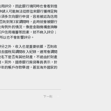
信用評分，因此銀行端同時也會看到借
申請人可能無法從原往來銀行獲得足夠
必須多次向銀行申貸，容易被認為信用
否則到第3家調閱時，此時就會被銀行
也有例外的情況，像是金融機構查詢聯
客戶信用複審等因素，就不納入評分；
所以也不會影響評分。
評分之外，收入也是重要依據，否則收
書去國稅局調閱收入紀錄，通常會調閱
查名下是否有其他財產，不過由於財產
明。另外，國泰銀行房貸專員表示，針
半年的帳戶存款舉證，甚至海外國家的
下一則