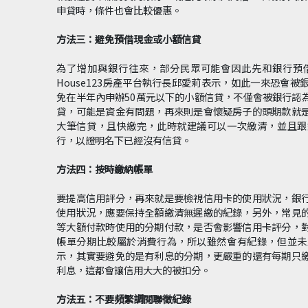
申貸時，條件也會比較優惠。
方法三：避免預借現金或小額信貸
為了增加與銀行往來，部分民眾可能會因此先和銀行預
House123房產平台執行長邱愛莉表示，如此一來恐會
免在半年內申辦50萬元以下的小額信貸，不僅會被銀行認
貸，可能是資金有問題，再來則是會懷疑房子的頭期款就
大筆信貸，且快繳完，此時就建議可以一次繳清，並且跟
行，以證明名下已經沒有信貸。
方法四：按時繳納帳單
要提高信用評分，再來就是要檢視信用卡的使用狀況，銀
使用狀況，應要保持全額繳清無遲繳的紀錄，另外，常見
等大額付款時使用的分期付款，是否會影響信用卡評分，
帳單分期比較屬於消費行為，所以雖然會有紀錄，但並未
示，其實要避免的是有利息的分期，更嚴重的還有每期只
利息，這都會讓信用大大的被扣分。
方法五：不要頻繁調閱聯徵紀錄