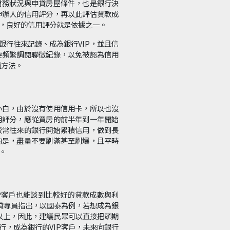
財務狀況與申貸房屋條件，也是銀行決
申辦人的信用評分，再以此評估貸款成
，良好的信用評分就是依據之一。
銀行往來記錄、成為銀行VIP，並且信
要頻繁調閱聯徵紀錄，以免被認為信用
種方法。
小白，由於沒有使用信用卡，所以也沒
用評分，應從買房的前半年到一年開始
較常往來的銀行開始累積信用，做到長
的是，盡量不要刷滿甚至刷爆，且平時
。
P客戶也能談到比較好的貸款成數與利
房貸專員指出，以國泰為例，若想成為銀
元以上，因此，建議民眾可以直接把頭期
行，成為銀行的VIP客戶，未來向銀行