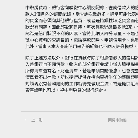
申辦房貸時，銀行會向聯徵中心調閱紀錄，查詢借款人的
款人3個月內的調閱紀錄，當查詢次數愈多，通常可能代表
的資金而必須向其他銀行借貸，或者是持續性缺乏資金而
狀況有問題，因此邱愛莉建議，每次貸款紀錄最多就2家，
認為是信用狀況不利的因素，會將此納入評分考量。不過
徵中心資料的查詢目的，包括存款開戶、申請信用卡、舊
此外，當事人本人查詢信用報告的紀錄也不納入評分模型，
除了上述方法以外，銀行在貸款時除了根據借款人的信用
入差銀行也不願借款，收入的部分銀行會請申辦人填授權
所得清單還有名下財產清單，若是申請首購優惠，也會先
清單看不出存款，所以還得提供存摺內頁近半年的薪轉證
對領現沒有薪轉證明的工作就得先做現金流，或是提供近
資產證明也可以，視申辦房貸的銀行認定。
上一則
回房市動態