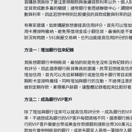
首購族買房除了要注意頭期款與後續貸款利率以外，個人
定貸款成數多寡的關鍵；通常銀行會透過聯徵中心，調閱
數與利率，因此若想申辦到比較優良的貸款成數與利率的話
有專家建議，如果購屋族想要提高信用評分，首先可以增加
用卡應按時繳納、避免預借現金或小額信貸，最後則是不
狀況有問題。591房屋交易網，也列出能提高信用評分的5
方法一：增加銀行往來紀錄
買房想跟銀行申辦房貸，最怕的就是完全沒有沒有紀錄的
有評分，因此國泰銀行房貸專員就建議，民眾若想提高信
增加信用，首先可以先從薪轉銀行或是信用卡銀行等目前
期刷卡並按時繳錢，同時增加與銀行的互動，不過得注意
做到定期存款，累積帳戶餘額，讓整體記錄看起來比較好看
方法二：成為銀行VIP客戶
除了增加與銀行往來可以提高信用評分外，成為銀行的VI
率，不過想成為銀行的VIP客戶每間資格不同，國泰銀行
行的VIP客戶需要台幣或美金存款總額到達新台幣300萬
款放在要申辦房貸的銀行，或是先跟家人商借一筆錢存入銀