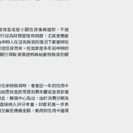
借現金或是小額信貸後再還款，不過
被銀行認為財務管理有問題，尤其更應避
為申辦人在沒有房貸的情況下都要辦信
是從信貸而來。但如果是多年前申辦的
銀行領取清償證明再給要辦房貸的銀
行在承辦房貸時，會看近一年的信用卡
的迷思就是民眾遇到周年慶或是買家電
對此，聯徵中心指出，由於消費分期及
直接納入評分考量。邱愛莉進一步表
繳交最低應繳金額，動用到信用卡循環